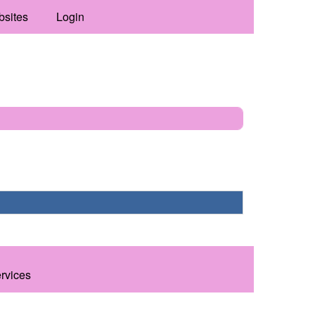
bsites
Login
ervices