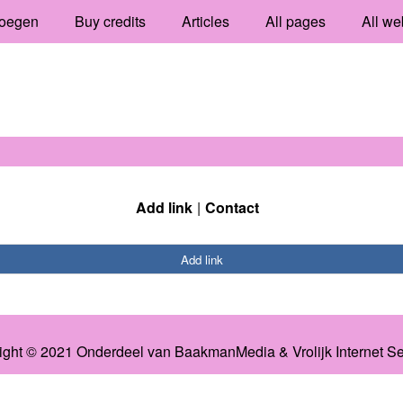
oegen
Buy credits
Articles
All pages
All we
Add link
Contact
Add link
ight © 2021 Onderdeel van
BaakmanMedia
&
Vrolijk Internet S